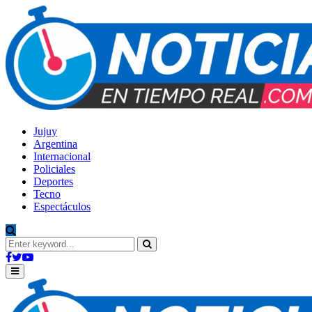
Jujuy
Argentina
Internacional
Policiales
Deportes
Tecno
Espectáculos
Search
for:
Search
Facebook
Twitter
Youtube
Primary
Menu