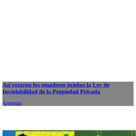
Así votaron los senadores jujeños la Ley de
Inviolabilidad de la Propiedad Privada
Argentina