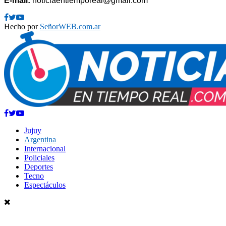
E-mail:
noticiaentiemporeal@gmail.com
Facebook
Twitter
Youtube
Hecho por
SeñorWEB.com.ar
Facebook
Twitter
Youtube
Jujuy
Argentina
Internacional
Policiales
Deportes
Tecno
Espectáculos