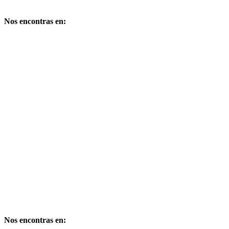
Copyright – Derechos reservados
Nos encontras en:
Comandante de la Corte Nº 249 – Bº Cuyaya – S. S. de Jujuy –
Dpto. Gral Manuel Belgrano – Provincia de Jujuy – CP 4600 –
Argentina
E-mail: publimarket@gmail.com
Medio Digital propiedad de:
PUBLIMARKET
Copyright – Derechos reservados
Nos encontras en: