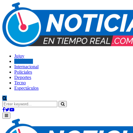
Jujuy
Argentina
Internacional
Policiales
Deportes
Tecno
Espectáculos
Search
for:
Search
Facebook
Twitter
Youtube
Primary
Menu