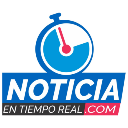
Contacto Informativo:
+54 (0388) 154 77-7734
E-mail
: noticiaentiemporeal@gmail.com
Medio Digital propiedad de:
PUBLIMARKET