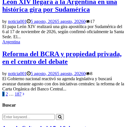
León XIV llegará a la Argentina en una
histórica gira por Sudamérica
by
noticia001
5 agosto, 2026
5 agosto, 2026
0
17
El papa León XIV realizará una gira apostólica por Sudamérica del
6 al 17 de noviembre de 2026, según confirmó oficialmente la Santa
Sede. El...
Argentina
Reforma del BCRA y propiedad privada,
en el centro del debate
by
noticia001
5 agosto, 2026
5 agosto, 2026
0
8
El Gobierno nacional reactivó su agenda legislativa y buscará
avanzar durante agosto con dos iniciativas centrales: la reforma de la
Carta Orgánica del Banco Central...
Paginación
1
2
…
187
de
Buscar
entradas
Search
for:
Search