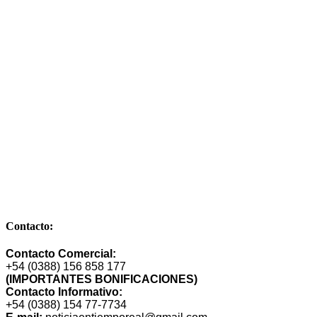
Comandante de la Corte Nº 249 – Bº Cuyaya – S. S. de Jujuy –
Dpto. Gral Manuel Belgrano – Provincia de Jujuy – CP 4600 –
Argentina
E-mail: publimarket@gmail.com
Contacto:
Contacto Comercial:
+54 (0388) 156 858 177
(IMPORTANTES BONIFICACIONES)
Contacto Informativo:
+54 (0388) 154 77-7734