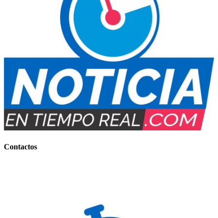
Contactos
Contacto Comercial:
+54 (0388) 156 858 177
(IMPORTANTES BONIFICACIONES)
Contacto Informativo:
+54 (0388) 154 77-7734
E-mail
: noticiaentiemporeal@gmail.com