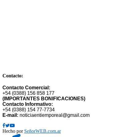
Comandante de la Corte Nº 249 – Bº Cuyaya – S. S. de Jujuy –
Dpto. Gral Manuel Belgrano – Provincia de Jujuy – CP 4600 –
Argentina
E-mail: publimarket@gmail.com
Contacto:
Contacto Comercial:
+54 (0388) 156 858 177
(IMPORTANTES BONIFICACIONES)
Contacto Informativo:
+54 (0388) 154 77-7734
E-mail:
noticiaentiemporeal@gmail.com
Facebook
Twitter
Youtube
Hecho por
SeñorWEB.com.ar