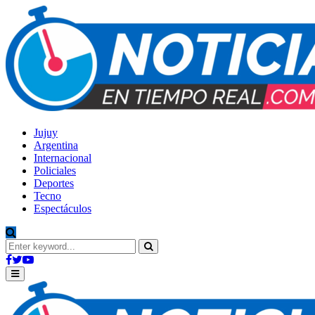
Jujuy
Argentina
Internacional
Policiales
Deportes
Tecno
Espectáculos
Search
for:
Search
Facebook
Twitter
Youtube
Primary
Menu