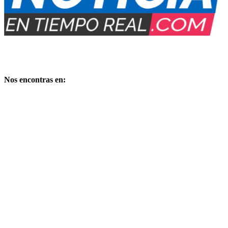
Medio Digital propiedad de:
PUBLIMARKET
Copyright – Derechos reservados
Nos encontras en:
Comandante de la Corte Nº 249 – Bº Cuyaya – S. S. de Jujuy –
Dpto. Gral Manuel Belgrano – Provincia de Jujuy – CP 4600 –
Argentina