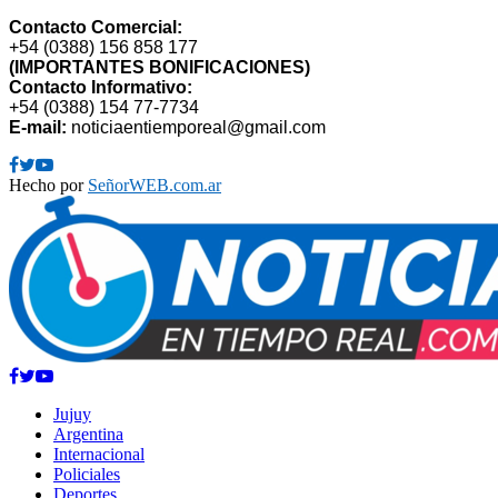
Contacto Comercial:
+54 (0388) 156 858 177
(IMPORTANTES BONIFICACIONES)
Contacto Informativo:
+54 (0388) 154 77-7734
E-mail:
noticiaentiemporeal@gmail.com
Facebook
Twitter
Youtube
Hecho por
SeñorWEB.com.ar
Facebook
Twitter
Youtube
Jujuy
Argentina
Internacional
Policiales
Deportes