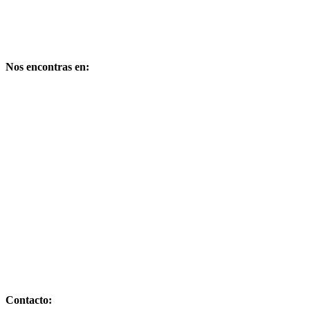
E-mail: publimarket@gmail.com
Medio Digital propiedad de:
PUBLIMARKET
Copyright – Derechos reservados
Nos encontras en:
Comandante de la Corte Nº 249 – Bº Cuyaya – S. S. de Jujuy –
Dpto. Gral Manuel Belgrano – Provincia de Jujuy – CP 4600 –
Argentina
E-mail: publimarket@gmail.com
Contacto: