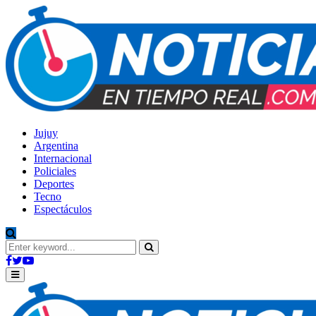
Jujuy
Argentina
Internacional
Policiales
Deportes
Tecno
Espectáculos
Search
for:
Search
Facebook
Twitter
Youtube
Primary
Menu