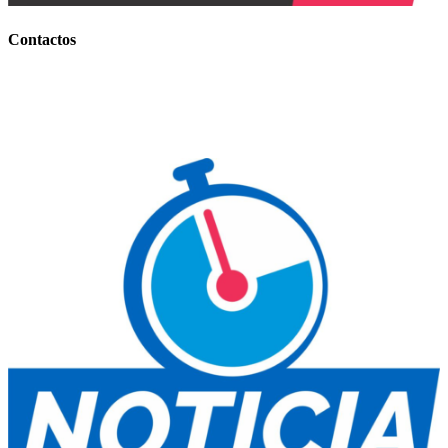
Contactos
Contacto Comercial:
+54 (0388) 156 858 177
(IMPORTANTES BONIFICACIONES)
Contacto Informativo:
+54 (0388) 154 77-7734
E-mail
: noticiaentiemporeal@gmail.com