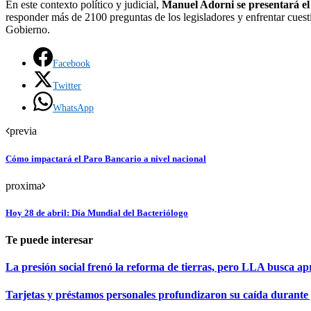
En este contexto político y judicial,
Manuel Adorni se presentará el
responder más de 2100 preguntas de los legisladores y enfrentar cuest
Gobierno.
Facebook
Twitter
WhatsApp
previa
Cómo impactará el Paro Bancario a nivel nacional
proxima
Hoy 28 de abril: Día Mundial del Bacteriólogo
Te puede interesar
La presión social frenó la reforma de tierras, pero LLA busca apr
Tarjetas y préstamos personales profundizaron su caída durante 