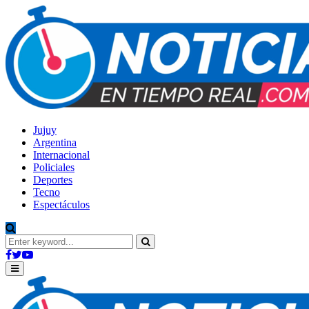
Jujuy
Argentina
Internacional
Policiales
Deportes
Tecno
Espectáculos
Search
for:
Search
Facebook
Twitter
Youtube
Primary
Menu