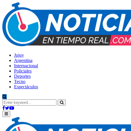
Jujuy
Argentina
Internacional
Policiales
Deportes
Tecno
Espectáculos
Search
for:
Search
Facebook
Twitter
Youtube
Primary
Menu