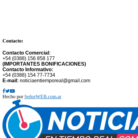
Comandante de la Corte Nº 249 – Bº Cuyaya – S. S. de Jujuy –
Dpto. Gral Manuel Belgrano – Provincia de Jujuy – CP 4600 –
Argentina
E-mail: publimarket@gmail.com
Contacto:
Contacto Comercial:
+54 (0388) 156 858 177
(IMPORTANTES BONIFICACIONES)
Contacto Informativo:
+54 (0388) 154 77-7734
E-mail:
noticiaentiemporeal@gmail.com
Facebook
Twitter
Youtube
Hecho por
SeñorWEB.com.ar