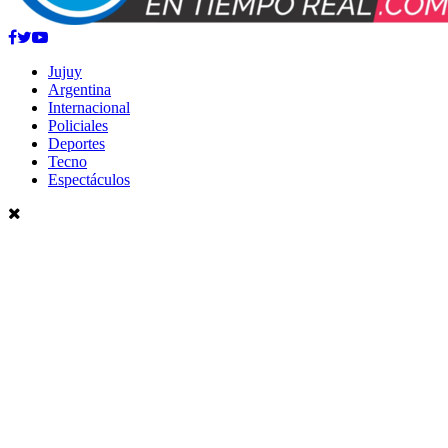
Facebook
Twitter
Youtube
Jujuy
Argentina
Internacional
Policiales
Deportes
Tecno
Espectáculos