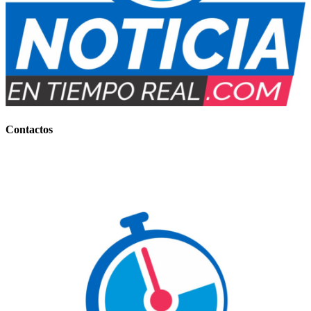
Contactos
Contacto Comercial:
+54 (0388) 156 858 177
(IMPORTANTES BONIFICACIONES)
Contacto Informativo:
+54 (0388) 154 77-7734
E-mail
: noticiaentiemporeal@gmail.com