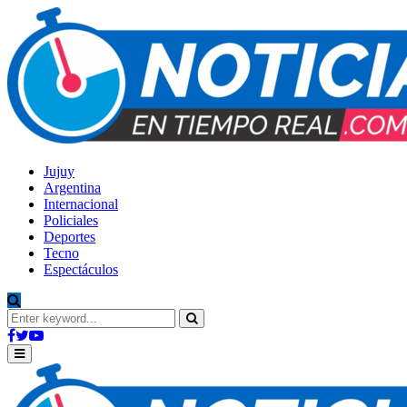
Jujuy
Argentina
Internacional
Policiales
Deportes
Tecno
Espectáculos
Search
for:
Search
Facebook
Twitter
Youtube
Primary
Menu