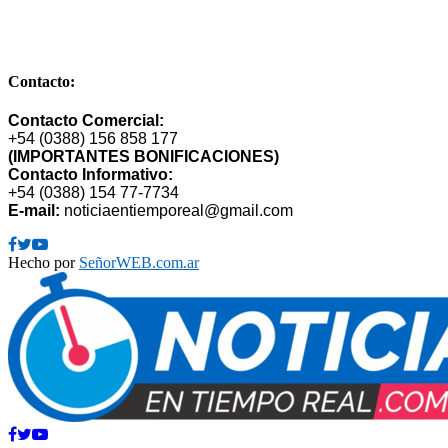
Argentina
E-mail: publimarket@gmail.com
Contacto:
Contacto Comercial:
+54 (0388) 156 858 177
(IMPORTANTES BONIFICACIONES)
Contacto Informativo:
+54 (0388) 154 77-7734
E-mail:
noticiaentiemporeal@gmail.com
Facebook
Twitter
Youtube
Hecho por
SeñorWEB.com.ar
Facebook
Twitter
Youtube