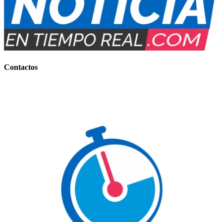
Contactos
Contacto Comercial:
+54 (0388) 156 858 177
(IMPORTANTES BONIFICACIONES)
Contacto Informativo:
+54 (0388) 154 77-7734
E-mail
: noticiaentiemporeal@gmail.com