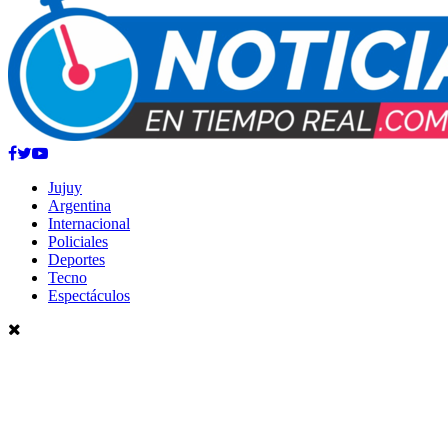
Facebook
Twitter
Youtube
Jujuy
Argentina
Internacional
Policiales
Deportes
Tecno
Espectáculos