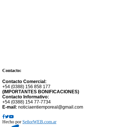
Comandante de la Corte Nº 249 – Bº Cuyaya – S. S. de Jujuy –
Dpto. Gral Manuel Belgrano – Provincia de Jujuy – CP 4600 –
Argentina
E-mail: publimarket@gmail.com
Contacto:
Contacto Comercial:
+54 (0388) 156 858 177
(IMPORTANTES BONIFICACIONES)
Contacto Informativo:
+54 (0388) 154 77-7734
E-mail:
noticiaentiemporeal@gmail.com
Facebook
Twitter
Youtube
Hecho por
SeñorWEB.com.ar