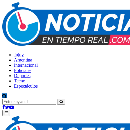
Jujuy
Argentina
Internacional
Policiales
Deportes
Tecno
Espectáculos
Search
for:
Search
Facebook
Twitter
Youtube
Primary
Menu