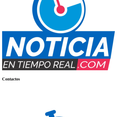
Contactos
Contacto Comercial:
+54 (0388) 156 858 177
(IMPORTANTES BONIFICACIONES)
Contacto Informativo:
+54 (0388) 154 77-7734
E-mail
: noticiaentiemporeal@gmail.com