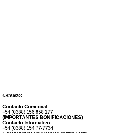
Comandante de la Corte Nº 249 – Bº Cuyaya – S. S. de Jujuy –
Dpto. Gral Manuel Belgrano – Provincia de Jujuy – CP 4600 –
Argentina
E-mail: publimarket@gmail.com
Contacto:
Contacto Comercial:
+54 (0388) 156 858 177
(IMPORTANTES BONIFICACIONES)
Contacto Informativo:
+54 (0388) 154 77-7734