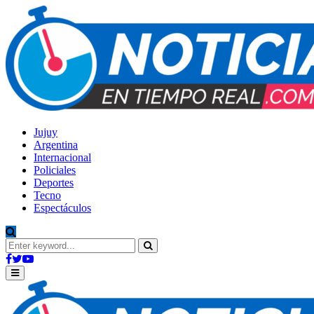
Jujuy
Argentina
Internacional
Policiales
Deportes
Tecno
Espectáculos
Search
for:
Search
Facebook
Twitter
Youtube
Primary
Menu