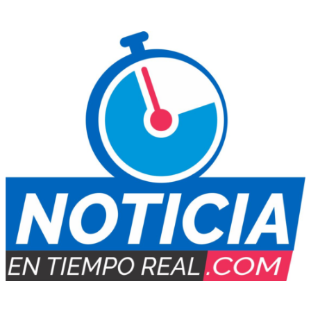
Contacto Informativo:
+54 (0388) 154 77-7734
E-mail
: noticiaentiemporeal@gmail.com
Medio Digital propiedad de:
PUBLIMARKET