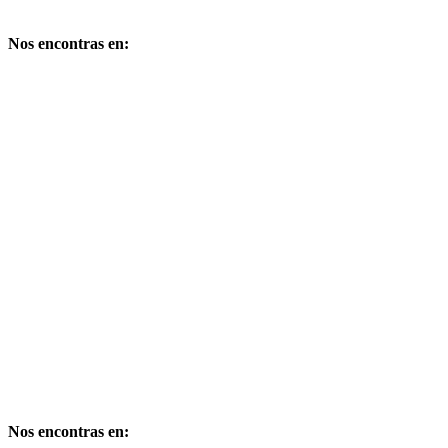
Copyright – Derechos reservados
Nos encontras en:
Comandante de la Corte Nº 249 – Bº Cuyaya – S. S. de Jujuy –
Dpto. Gral Manuel Belgrano – Provincia de Jujuy – CP 4600 –
Argentina
E-mail: publimarket@gmail.com
Medio Digital propiedad de:
PUBLIMARKET
Copyright – Derechos reservados
Nos encontras en: