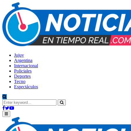
Jujuy
Argentina
Internacional
Policiales
Deportes
Tecno
Espectáculos
Search
for:
Search
Facebook
Twitter
Youtube
Primary
Menu