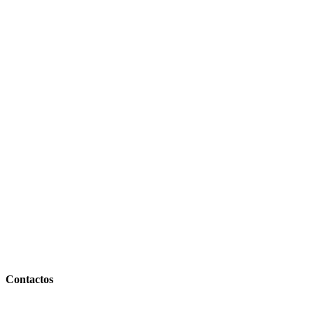
Contactos
Contacto Comercial:
+54 (0388) 156 858 177