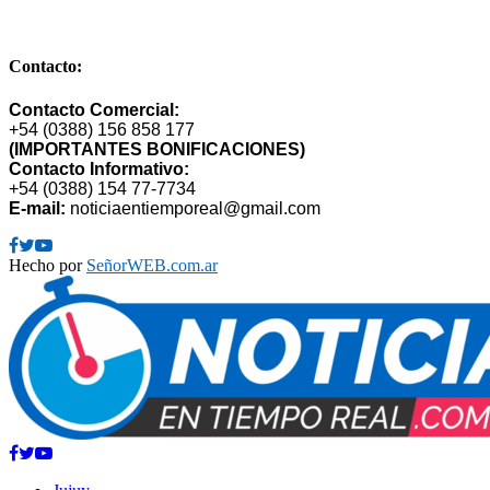
E-mail: publimarket@gmail.com
Contacto:
Contacto Comercial:
+54 (0388) 156 858 177
(IMPORTANTES BONIFICACIONES)
Contacto Informativo:
+54 (0388) 154 77-7734
E-mail:
noticiaentiemporeal@gmail.com
Facebook
Twitter
Youtube
Hecho por
SeñorWEB.com.ar
Facebook
Twitter
Youtube