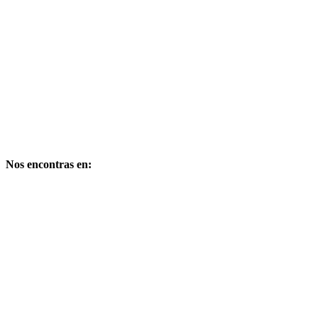
Medio Digital propiedad de:
PUBLIMARKET
Copyright – Derechos reservados
Nos encontras en: