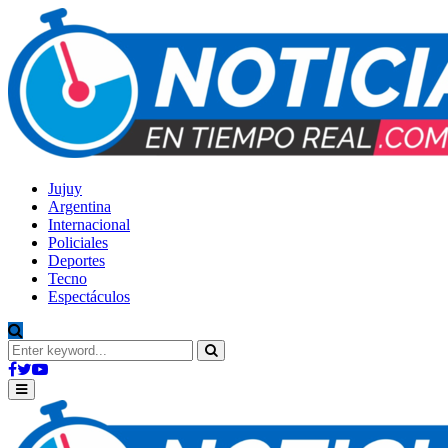
Jujuy
Argentina
Internacional
Policiales
Deportes
Tecno
Espectáculos
Search
for:
Search
Facebook
Twitter
Youtube
Primary
Menu