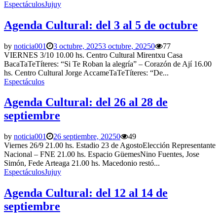
Espectáculos
Jujuy
Agenda Cultural: del 3 al 5 de octubre
by
noticia001
3 octubre, 2025
3 octubre, 2025
0
77
VIERNES 3/10 10.00 hs. Centro Cultural Mirentxu Casa
BacaTaTeTíteres: “Si Te Roban la alegría” – Corazón de Ají 16.00
hs. Centro Cultural Jorge AccameTaTeTíteres: “De...
Espectáculos
Agenda Cultural: del 26 al 28 de
septiembre
by
noticia001
26 septiembre, 2025
0
49
Viernes 26/9 21.00 hs. Estadio 23 de AgostoElección Representante
Nacional – FNE 21.00 hs. Espacio GüemesNino Fuentes, Jose
Simón, Fede Arteaga 21.00 hs. Macedonio restó...
Espectáculos
Jujuy
Agenda Cultural: del 12 al 14 de
septiembre