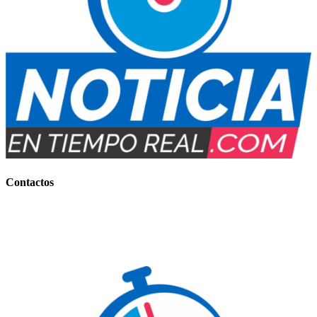
Contactos
Contacto Comercial:
+54 (0388) 156 858 177
(IMPORTANTES BONIFICACIONES)
Contacto Informativo:
+54 (0388) 154 77-7734
E-mail
: noticiaentiemporeal@gmail.com