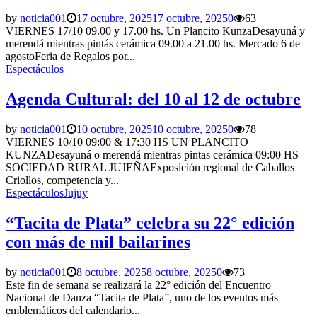
by
noticia001
17 octubre, 2025
17 octubre, 2025
0
63
VIERNES 17/10 09.00 y 17.00 hs. Un Plancito KunzaDesayuná y
merendá mientras pintás cerámica 09.00 a 21.00 hs. Mercado 6 de
agostoFeria de Regalos por...
Espectáculos
Agenda Cultural: del 10 al 12 de octubre
by
noticia001
10 octubre, 2025
10 octubre, 2025
0
78
VIERNES 10/10 09:00 & 17:30 HS UN PLANCITO
KUNZADesayuná o merendá mientras pintas cerámica 09:00 HS
SOCIEDAD RURAL JUJEÑAExposición regional de Caballos
Criollos, competencia y...
Espectáculos
Jujuy
“Tacita de Plata” celebra su 22° edición
con más de mil bailarines
by
noticia001
8 octubre, 2025
8 octubre, 2025
0
73
Este fin de semana se realizará la 22° edición del Encuentro
Nacional de Danza “Tacita de Plata”, uno de los eventos más
emblemáticos del calendario...