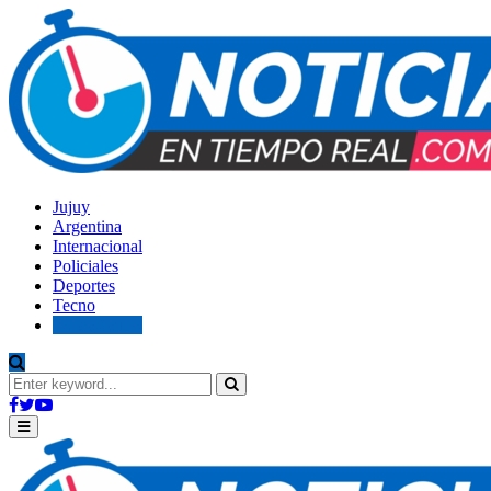
Jujuy
Argentina
Internacional
Policiales
Deportes
Tecno
Espectáculos
Search
for:
Search
Facebook
Twitter
Youtube
Primary
Menu