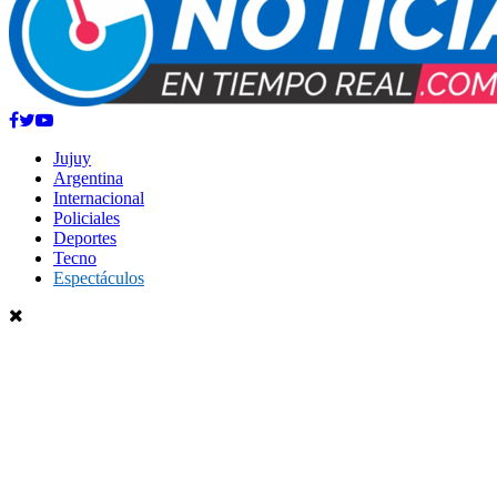
Facebook
Twitter
Youtube
Jujuy
Argentina
Internacional
Policiales
Deportes
Tecno
Espectáculos