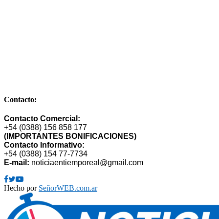
Comandante de la Corte Nº 249 – Bº Cuyaya – S. S. de Jujuy –
Dpto. Gral Manuel Belgrano – Provincia de Jujuy – CP 4600 –
Argentina
E-mail: publimarket@gmail.com
Contacto:
Contacto Comercial:
+54 (0388) 156 858 177
(IMPORTANTES BONIFICACIONES)
Contacto Informativo:
+54 (0388) 154 77-7734
E-mail:
noticiaentiemporeal@gmail.com
Facebook
Twitter
Youtube
Hecho por
SeñorWEB.com.ar