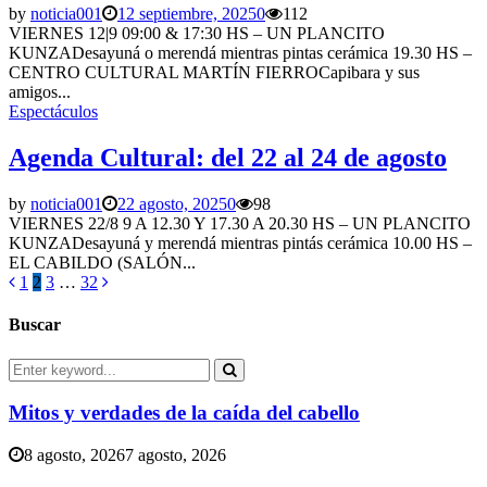
by
noticia001
12 septiembre, 2025
0
112
VIERNES 12|9 09:00 & 17:30 HS – UN PLANCITO
KUNZADesayuná o merendá mientras pintas cerámica 19.30 HS –
CENTRO CULTURAL MARTÍN FIERROCapibara y sus
amigos...
Espectáculos
Agenda Cultural: del 22 al 24 de agosto
by
noticia001
22 agosto, 2025
0
98
VIERNES 22/8 9 A 12.30 Y 17.30 A 20.30 HS – UN PLANCITO
KUNZADesayuná y merendá mientras pintás cerámica 10.00 HS –
EL CABILDO (SALÓN...
Paginación
1
2
3
…
32
de
Buscar
entradas
Search
for:
Search
Mitos y verdades de la caída del cabello
8 agosto, 2026
7 agosto, 2026