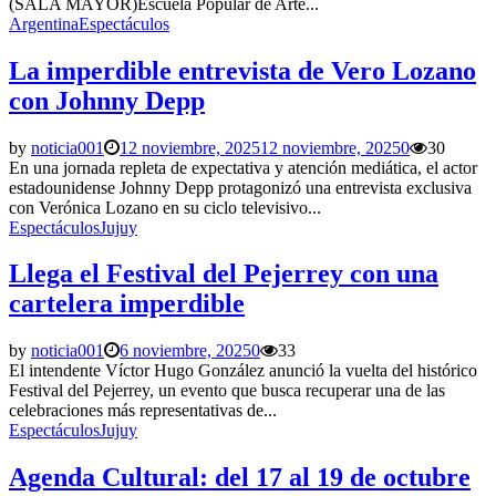
(SALA MAYOR)Escuela Popular de Arte...
Argentina
Espectáculos
La imperdible entrevista de Vero Lozano
con Johnny Depp
by
noticia001
12 noviembre, 2025
12 noviembre, 2025
0
30
En una jornada repleta de expectativa y atención mediática, el actor
estadounidense Johnny Depp protagonizó una entrevista exclusiva
con Verónica Lozano en su ciclo televisivo...
Espectáculos
Jujuy
Llega el Festival del Pejerrey con una
cartelera imperdible
by
noticia001
6 noviembre, 2025
0
33
El intendente Víctor Hugo González anunció la vuelta del histórico
Festival del Pejerrey, un evento que busca recuperar una de las
celebraciones más representativas de...
Espectáculos
Jujuy
Agenda Cultural: del 17 al 19 de octubre