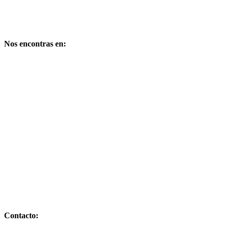
Medio Digital propiedad de:
PUBLIMARKET
Copyright – Derechos reservados
Nos encontras en:
Comandante de la Corte Nº 249 – Bº Cuyaya – S. S. de Jujuy –
Dpto. Gral Manuel Belgrano – Provincia de Jujuy – CP 4600 –
Argentina
E-mail: publimarket@gmail.com
Contacto: