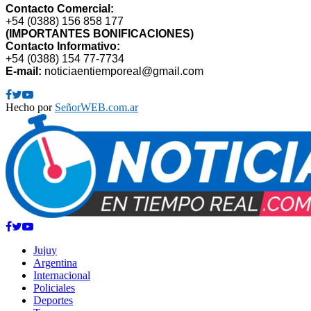
Contacto Comercial:
+54 (0388) 156 858 177
(IMPORTANTES BONIFICACIONES)
Contacto Informativo:
+54 (0388) 154 77-7734
E-mail:
noticiaentiemporeal@gmail.com
Facebook
Twitter
Youtube
Hecho por
SeñorWEB.com.ar
Facebook
Twitter
Youtube
Jujuy
Argentina
Internacional
Policiales
Deportes