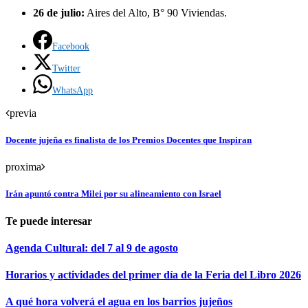
26 de julio:
Aires del Alto, B° 90 Viviendas.
Facebook
Twitter
WhatsApp
previa
Docente jujeña es finalista de los Premios Docentes que Inspiran
proxima
Irán apuntó contra Milei por su alineamiento con Israel
Te puede interesar
Agenda Cultural: del 7 al 9 de agosto
Horarios y actividades del primer día de la Feria del Libro 2026
A qué hora volverá el agua en los barrios jujeños