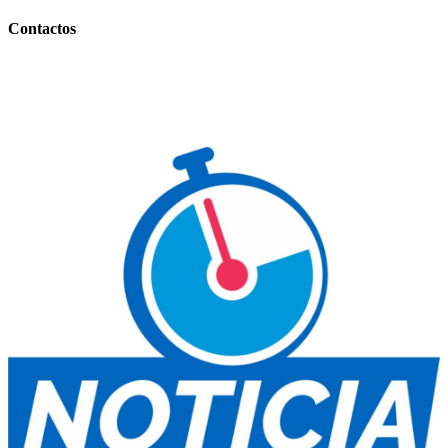
Contactos
Contacto Comercial:
+54 (0388) 156 858 177
(IMPORTANTES BONIFICACIONES)
Contacto Informativo:
+54 (0388) 154 77-7734
E-mail
: noticiaentiemporeal@gmail.com