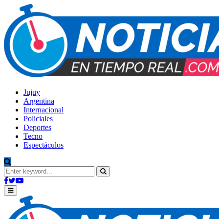
Jujuy
Argentina
Internacional
Policiales
Deportes
Tecno
Espectáculos
Search
for:
Search
Facebook
Twitter
Youtube
Primary
Menu