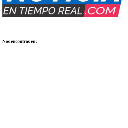
Medio Digital propiedad de:
PUBLIMARKET
Copyright – Derechos reservados
Nos encontras en:
Comandante de la Corte Nº 249 – Bº Cuyaya – S. S. de Jujuy –
Dpto. Gral Manuel Belgrano – Provincia de Jujuy – CP 4600 –
Argentina
E-mail: publimarket@gmail.com